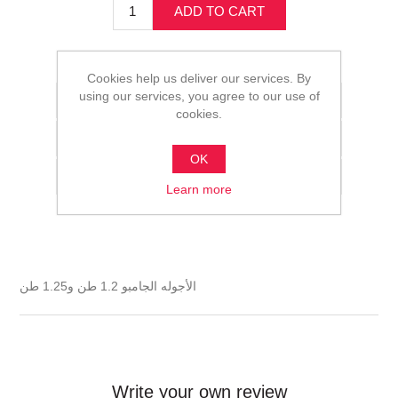
ADD TO CART
Please select the address you want to ship to
Cookies help us deliver our services. By
using our services, you agree to our use of
Add to wishlist
cookies.
Add to compare list
OK
Email a friend
Learn more
الأجوله الجامبو 1.2 طن و1.25 طن
Write your own review