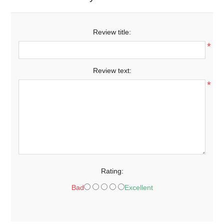
Review title:
*
Review text:
*
Rating:
Bad
Excellent