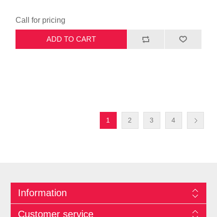
Call for pricing
ADD TO CART
1
2
3
4
Information
Customer service