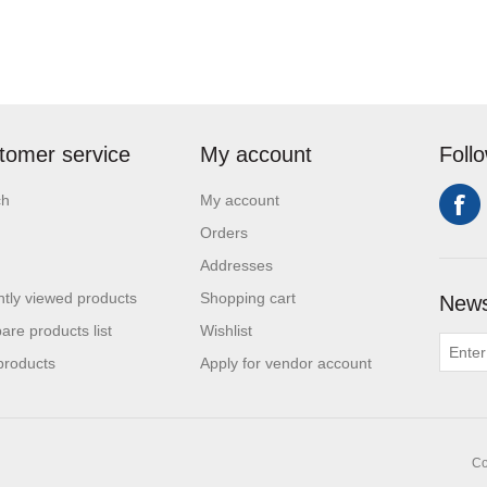
tomer service
My account
Foll
ch
My account
Orders
Addresses
tly viewed products
Shopping cart
News
re products list
Wishlist
products
Apply for vendor account
Co