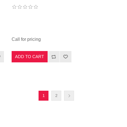
Call for pricing
ADD TO CART
1
2