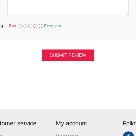
ng:
Bad
Excellent
SUBMIT REVIEW
tomer service
My account
Foll