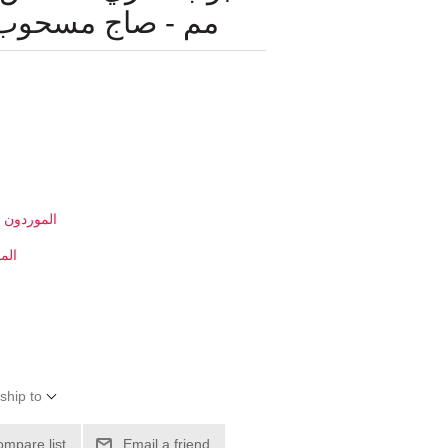
مم - صاج مسحوب ع
الموردون ا
الم
ship to
ompare list
Email a friend