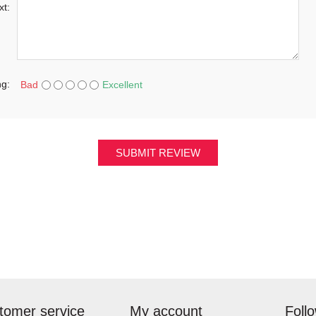
xt:
ng:
Bad
Excellent
SUBMIT REVIEW
tomer service
My account
Foll