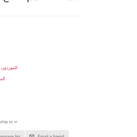
الموردون ا
الم
ship to
ompare list
Email a friend