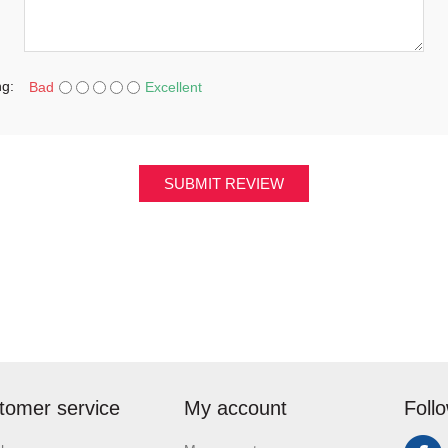
ng:
Bad
Excellent
SUBMIT REVIEW
tomer service
My account
Foll