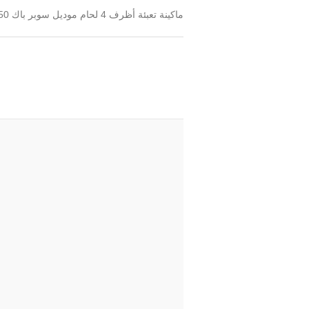
ماكينة تعبئة أظرف 4 لحام موديل سوبر باك RO 350 تتميز بالسرعة والدقة وجمال شكل اللحام وذلك بإستخدام الحركة المستمرة ويمكن تعبئة حتى 8 خطوط