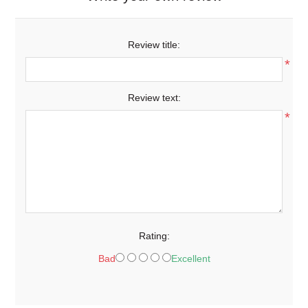
Review title:
*
Review text:
*
Rating:
Bad
Excellent