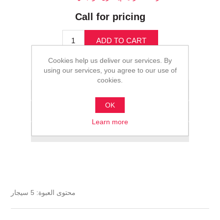
Call for pricing
ADD TO CART
Cookies help us deliver our services. By
Please select the address you want to ship to
using our services, you agree to our use of
cookies.
Add to wishlist
OK
Add to compare list
Learn more
Email a friend
محتوى العبوة: 5 سيجار