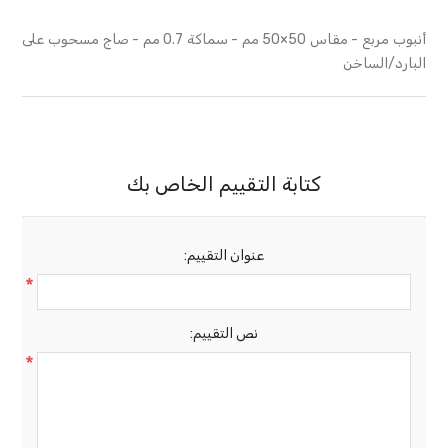
أنبوب مربع - مقاس 50×50 مم - سماكة 0.7 مم - صاج مسحوب على
البارد/الساخن
كتابة التقييم الخاص بك
عنوان التقييم:
*
نص التقييم:
*