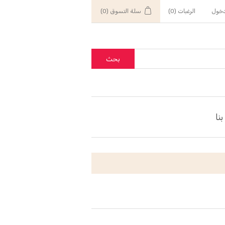
خول
الرغبات
(0)
سلة التسوق
(0)
بحث
نا