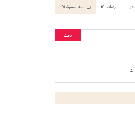
خول
الرغبات
(0)
سلة التسوق
(0)
بحث
نا