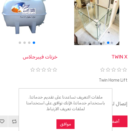
TWIN X
خزنات فيبرجلاس
Twin Home Lift
ملفات التعريف تساعدنا على تقديم خدماتنا.
باستخدام خدماتنا، فإنك توافق على استخدامنا
إتصال للحصول على السعر
0٫00 ج.م.‏
لملفات تعريف الارتباط.
أضف للسلة
أضف للسلة
موافق