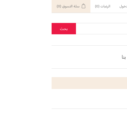
خول
الرغبات
(0)
سلة التسوق
(0)
بحث
نا