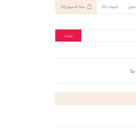
خول
الرغبات
(0)
سلة التسوق
(0)
بحث
نا