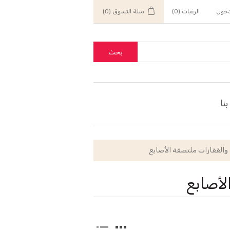
خول
الرغبات
(0)
سلة التسوق
(0)
بحث
نا
 والقفازات ملتصقة الأصابع
لأصابع