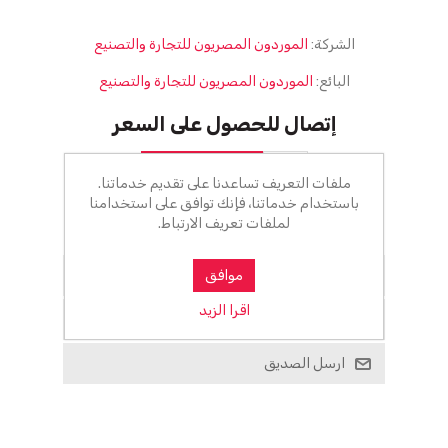
الشركة:
الموردون المصريون للتجارة والتصنيع
البائع:
الموردون المصريون للتجارة والتصنيع
إتصال للحصول على السعر
أضف للسلة
ملفات التعريف تساعدنا على تقديم خدماتنا.
باستخدام خدماتنا، فإنك توافق على استخدامنا
لملفات تعريف الارتباط.
الرجاء تحديد العنوان الذي تريد شحنه إلى
أضف للمفضلة
موافق
اقرا الزيد
اضف للمقارنة
ارسل الصديق