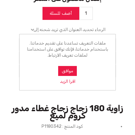
أضف للسلة
الرجاء تحديد العنوان الذي تريد شحنه إلى
ملفات التعريف تساعدنا على تقديم خدماتنا.
أضف للمفضلة
باستخدام خدماتنا، فإنك توافق على استخدامنا
لملفات تعريف الارتباط.
اضف للمقارنة
ارسل الصديق
موافق
اقرا الزيد
زاوية 180 زجاج زجاج غطاء مدور
كروم لميع
كود المنتج : P1180342