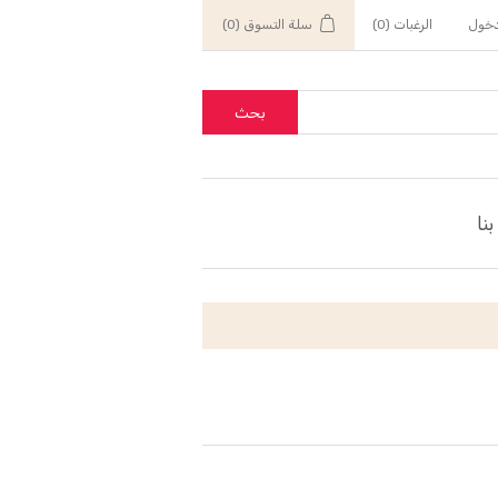
خول
الرغبات
(0)
سلة التسوق
(0)
بحث
نا