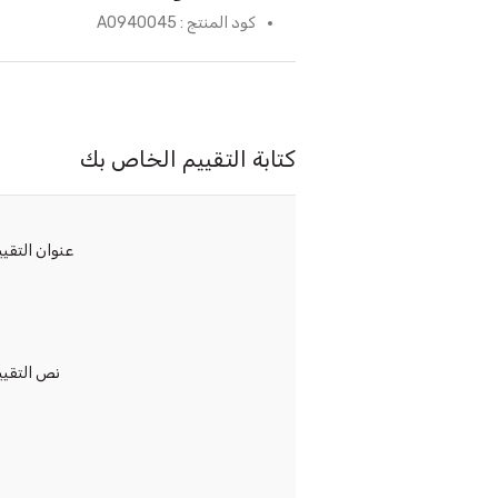
كود المنتج : A0940045
كتابة التقييم الخاص بك
عنوان التقيي
نص التقيي