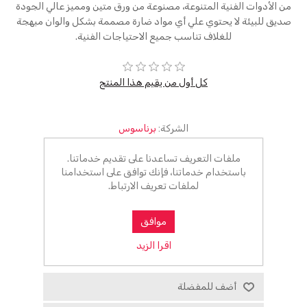
من الأدوات الفنية المتنوعة، مصنوعة من ورق متين ومميز عالي الجودة
صديق للبيئة لا يحتوي علي أي مواد ضارة مصممة بشكل والوان مبهجة
للغلاف تناسب جميع الاحتياجات الفنية.
كل أول من يقيم هذا المنتج
الشركة:
برناسوس
كود المخزن:
000010834
ملفات التعريف تساعدنا على تقديم خدماتنا.
باستخدام خدماتنا، فإنك توافق على استخدامنا
0٫00 ج.م.‏
لملفات تعريف الارتباط.
أضف للسلة
موافق
اقرا الزيد
الرجاء تحديد العنوان الذي تريد شحنه إلى
أضف للمفضلة