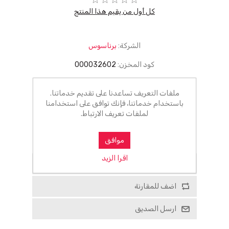
كل أول من يقيم هذا المنتج
الشركة:
برناسوس
كود المخزن:
000032602
0٫00 ج.م.‏
ملفات التعريف تساعدنا على تقديم خدماتنا.
باستخدام خدماتنا، فإنك توافق على استخدامنا
أضف للسلة
لملفات تعريف الارتباط.
الرجاء تحديد العنوان الذي تريد شحنه إلى
موافق
اقرا الزيد
أضف للمفضلة
اضف للمقارنة
ارسل الصديق